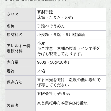
寒製手延
商品名
珠城（たまき）の糸
名称
手延べそうめん
原材料名
小麦粉・食塩・食用植物油
小麦
アレルギー特
※ご注意：素麺の製造ラインで手延
定原材料
そばも製造しております。
内容量
900g（50g×18本）
容器
木箱
直射日光を避け、湿度の低い場所で
保存方法
保存してください
有限会社 小西食品
奈良県桜井市巻野内345番地
製造者