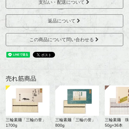
支払い・配送について
返品について
この商品について問い合わせる
売れ筋商品
三輪素麺「三輪の誉」
三輪素麺「三輪の誉」
三輪素麺 珠
1700g
800g
50g×36本