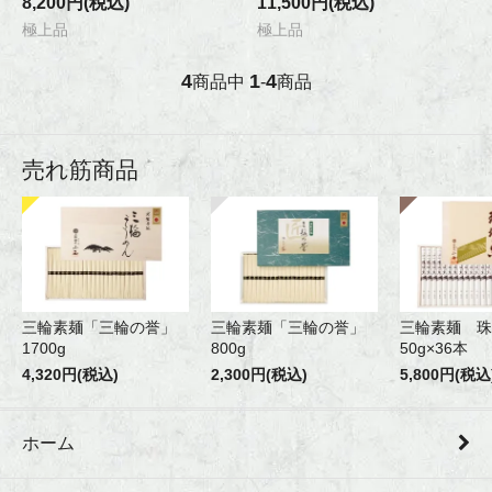
8,200円(税込)
11,500円(税込)
極上品
極上品
4
1
4
商品中
-
商品
売れ筋商品
三輪素麺「三輪の誉」
三輪素麺「三輪の誉」
三輪素麺 珠
1700g
800g
50g×36本
4,320円(税込)
2,300円(税込)
5,800円(税込
ホーム