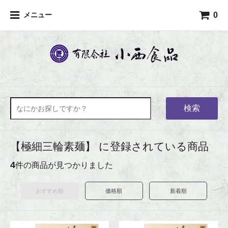
0
メニュー
検索
【極細三輪素麺】 に登録されている商品
4
件の商品が見つかりました
おすすめ順
価格順
新着順