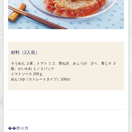
材料（2人前）
そうめん ２束，トマト １コ、青ねぎ、みょうが 少々、青じそ ３
枚、かいわれ １／２パック
トマトソース 200ｇ
めんつゆ（ストレートタイプ）100cc
作り方