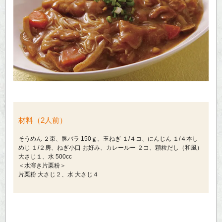
材料（2人前）
そうめん ２束、豚バラ 150ｇ、玉ねぎ １/４コ、にんじん １/４本し
めじ １/２房、ねぎ小口 お好み、カレールー ２コ、顆粒だし（和風）
大さじ１、水 500cc
＜水溶き片栗粉＞
片栗粉 大さじ２、水 大さじ４