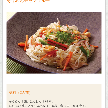
そうめんチャンプルー
材料（2人前）
そうめん ３束、にんじん １/４本、
にら １/４束、スライスハム ４～５枚、卵 ２コ、ねぎ 少々、