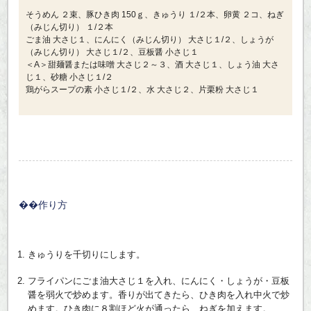
そうめん ２束、豚ひき肉 150ｇ、きゅうり １/２本、卵黄 ２コ、ねぎ
（みじん切り） １/２本
ごま油 大さじ１、にんにく（みじん切り） 大さじ１/２、しょうが
（みじん切り） 大さじ１/２、豆板醤 小さじ１
＜A＞甜麺醤または味噌 大さじ２～３、酒 大さじ１、しょう油 大さ
じ１、砂糖 小さじ１/２
鶏がらスープの素 小さじ１/２、水 大さじ２、片栗粉 大さじ１
作り方
きゅうりを千切りにします。
フライパンにごま油大さじ１を入れ、にんにく・しょうが・豆板
醤を弱火で炒めます。香りが出てきたら、ひき肉を入れ中火で炒
めます。ひき肉に８割ほど火が通ったら、ねぎを加えます。