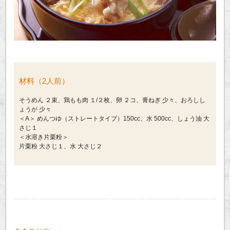
材料（2人前）
そうめん ２束、鶏もも肉 １/２枚、卵 ２コ、青ねぎ 少々、おろしし
ょうが 少々
＜A＞ めんつゆ（ストレートタイプ）150cc、水 500cc、しょう油 大
さじ１
＜水溶き片栗粉＞
片栗粉 大さじ１、水 大さじ２