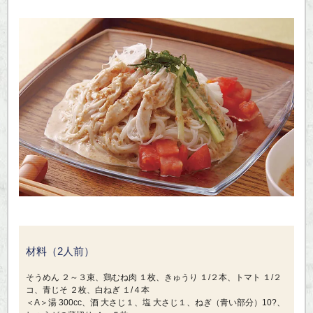
材料（2人前）
そうめん ２～３束、鶏むね肉 １枚、きゅうり １/２本、トマト １/２
コ、青じそ ２枚、白ねぎ １/４本
＜A＞湯 300cc、酒 大さじ１、塩 大さじ１、ねぎ（青い部分）10?、