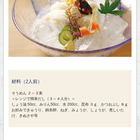
材料（2人前）
そうめん ２～３束
＜レンジで簡単だし（３～４人分）＞
しょう油 50cc、みりん50cc、水 200cc、昆布 ３ｇ、かつおぶし ８ｇ
お好みできゅうり、錦糸卵、ねぎ、みょうが、しょうが、煮しいた
け、きぬさや等