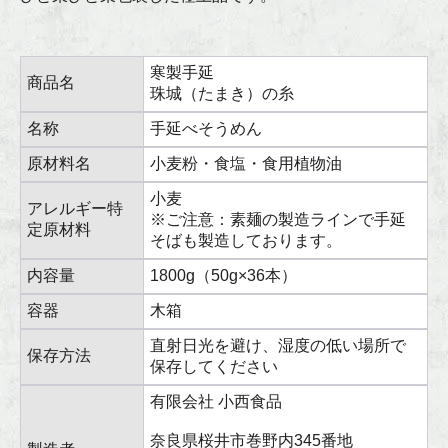
寒製手延
商品名
珠城（たまき）の糸
名称
手延べそうめん
原材料名
小麦粉・食塩・食用植物油
小麦
アレルギー特
※ご注意：素麺の製造ラインで手延
定原材料
そばも製造しております。
内容量
1800g（50g×36本）
容器
木箱
直射日光を避け、湿度の低い場所で
保存方法
保存してください
有限会社 小西食品
奈良県桜井市巻野内345番地