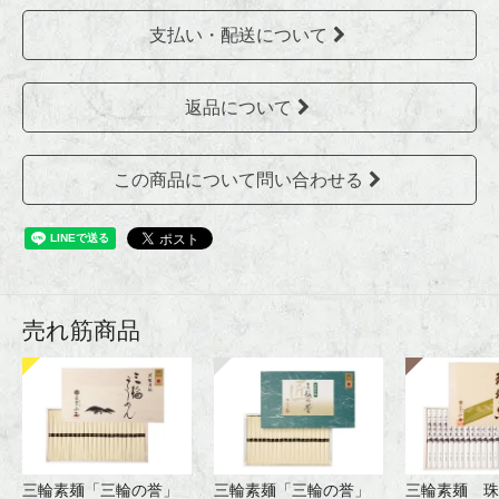
支払い・配送について
返品について
この商品について問い合わせる
売れ筋商品
三輪素麺「三輪の誉」
三輪素麺「三輪の誉」
三輪素麺 珠