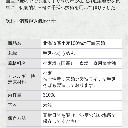
国産小麦の中でも選りすぐりの希少な北海道産地粉を原
料に、伝統的な三輪の手延べ技術を用いて作りました
送料・消費税込価格です。
商品名
北海道産小麦100%の三輪素麺
名称
手延べそうめん
原材料名
小麦粉（国産）・食塩・食用植物油
小麦
アレルギー特
※ご注意：素麺の製造ラインで手延
定原材料
そばも製造しております。
3100g
内容量
容器
木箱
直射日光を避け、湿度の低い場所で
保存方法
保存してください