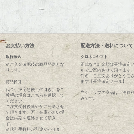
お支払い方法
配送方法・送料について
銀行振込
クロネコヤマト
※ご入金確認後の商品発送とな
正式な合計金額は受注確定
ります。
ルでご案内させて頂きます
件名：ご注文ありがとうご
ます【受注確定メール】
商品代引
代金引換宅急便（代引き）をご
当ショップの商品は、消費
希望の場合はこちらを選択して
みです。
ください。
ご注文受付後速やかに発送させ
て頂きます。万一在庫が無い場
合は納期を連絡させて頂きま
す。
※代引手数料が別途かかりま