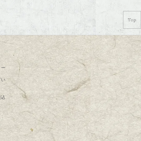
Top
メー
。
ざい
税込