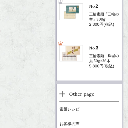
2
No.
三輪素麺「三輪の
誉」800g
2,300円(税込)
3
No.
三輪素麺 珠城の
糸 50g×36本
5,800円(税込)
Other page
素麺レシピ
お客様の声