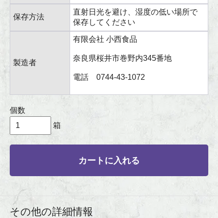
直射日光を避け、湿度の低い場所で
保存方法
保存してください
有限会社 小西食品
奈良県桜井市巻野内345番地
製造者
電話 0744-43-1072
個数
箱
カートに入れる
その他の詳細情報