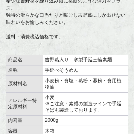
希少な吉野葛を練り込み麺に葛餅のような弾力をプラ
ス。
独特の滑らかな口当たりと喉ごし吉野葛にしか出せない
味わいをお愉しみください。
送料・消費税込価格です。
商品名
吉野葛入り 寒製手延三輪素麺
名称
手延べそうめん
小麦粉・食塩・葛粉・澱粉・食用植
原材料名
物油
小麦
アレルギー特
※ご注意：素麺の製造ラインで手延
定原材料
そばも製造しております。
2000g
内容量
容器
木箱