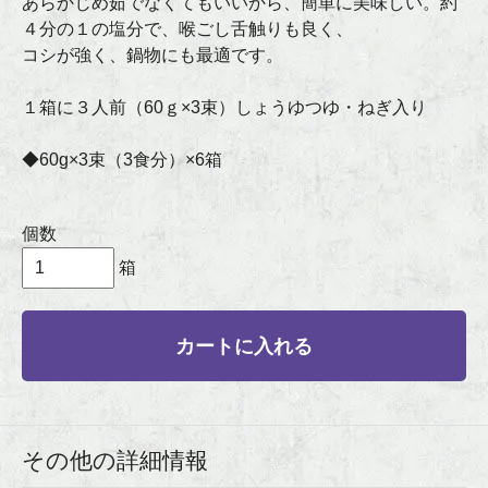
あらかじめ茹でなくてもいいから、簡単に美味しい。約
４分の１の塩分で、喉ごし舌触りも良く、
コシが強く、鍋物にも最適です。
１箱に３人前（60ｇ×3束）しょうゆつゆ・ねぎ入り
◆60g×3束（3食分）×6箱
個数
箱
カートに入れる
その他の詳細情報