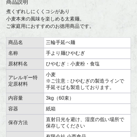
商品説明
煮くずれしにくくコシがあり
小麦本来の風味を楽しめる太素麺。
ご家庭用におすすめのお徳用商品です。
商品名
三輪手延べ麺
名称
手より麺ひやむぎ
原材料名
ひやむぎ：小麦粉・食塩
小麦
アレルギー特
※ご注意：ひやむぎの製造ラインで
定原材料
手延そばも製造しております。
内容量
3kg（60束）
容器
紙箱
直射日光を避け、湿度の低い場所で
保存方法
保存してください
有限会社 小西食品