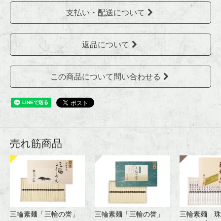
支払い・配送について
返品について
この商品について問い合わせる
売れ筋商品
三輪素麺「三輪の誉」
三輪素麺「三輪の誉」
三輪素麺 珠