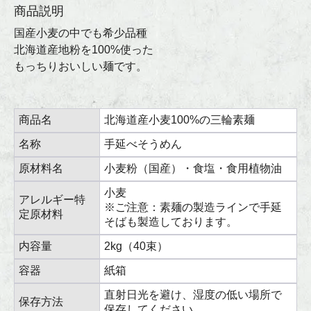
商品説明
国産小麦の中でも希少品種
北海道産地粉を100%使った
もっちりおいしい麺です。
商品名
北海道産小麦100%の三輪素麺
名称
手延べそうめん
原材料名
小麦粉（国産）・食塩・食用植物油
小麦
アレルギー特
※ご注意：素麺の製造ラインで手延
定原材料
そばも製造しております。
内容量
2kg（40束）
容器
紙箱
直射日光を避け、湿度の低い場所で
保存方法
保存してください