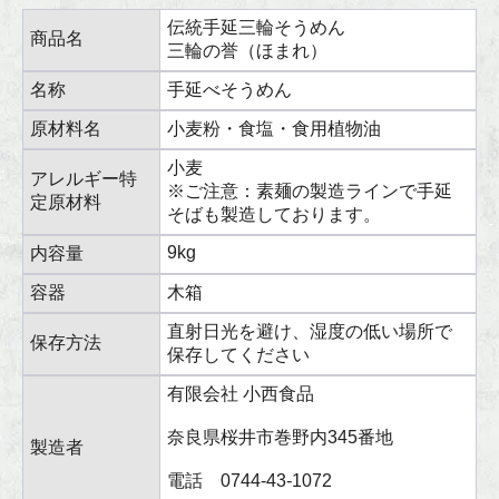
伝統手延三輪そうめん
商品名
三輪の誉（ほまれ）
名称
手延べそうめん
原材料名
小麦粉・食塩・食用植物油
小麦
アレルギー特
※ご注意：素麺の製造ラインで手延
定原材料
そばも製造しております。
9kg
内容量
容器
木箱
直射日光を避け、湿度の低い場所で
保存方法
保存してください
有限会社 小西食品
奈良県桜井市巻野内345番地
製造者
電話 0744-43-1072