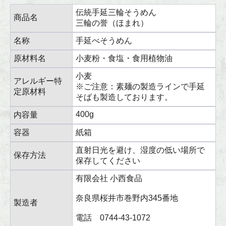
伝統手延三輪そうめん
商品名
三輪の誉（ほまれ）
名称
手延べそうめん
原材料名
小麦粉・食塩・食用植物油
小麦
アレルギー特
※ご注意：素麺の製造ラインで手延
定原材料
そばも製造しております。
400g
内容量
容器
紙箱
直射日光を避け、湿度の低い場所で
保存方法
保存してください
有限会社 小西食品
奈良県桜井市巻野内345番地
製造者
電話 0744-43-1072