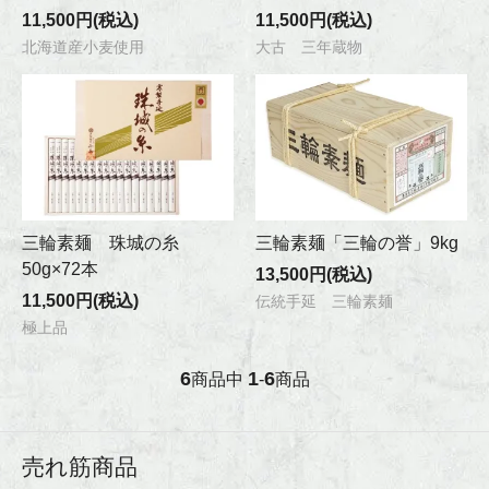
11,500円(税込)
11,500円(税込)
北海道産小麦使用
大古 三年蔵物
三輪素麺 珠城の糸
三輪素麺「三輪の誉」9kg
50g×72本
13,500円(税込)
11,500円(税込)
伝統手延 三輪素麺
極上品
6
1
6
商品中
-
商品
売れ筋商品